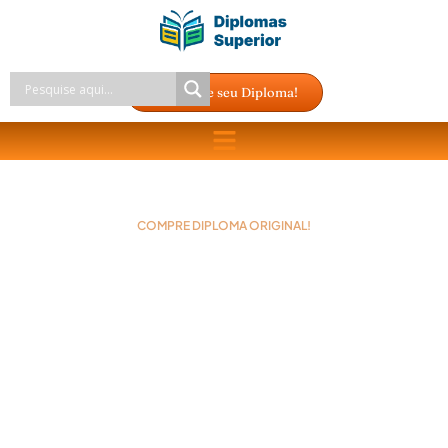
Compre seu Diploma!
COMPRE DIPLOMA ORIGINAL!
Precisa de um Diploma? Por
que o Ensino Fundamental é
tão importante para o seu
futuro?
São mais de 10 anos mudando vidas e a sua pode ser a
próxima. Nós oferecemos diplomas para ensino
fundamental, médio, superior, técnico e pós-graduação da
instituição de ensino que você quiser, em todas as